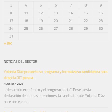
3
4
5
6
7
8
9
10
11
12
13
14
15
16
17
18
19
20
21
22
23
24
25
26
27
28
29
30
31
« Dic
NOTICIAS DEL SECTOR
Yolanda Díaz presenta su programa y formaliza su candidatura para
dirigir la OIT pese a ...
AGOSTO 7, 2026
... desarrollo económico y el progreso social". Pese a esta
declaración de buenas intenciones, la candidatura de Yolanda Díaz
nace con varios ...