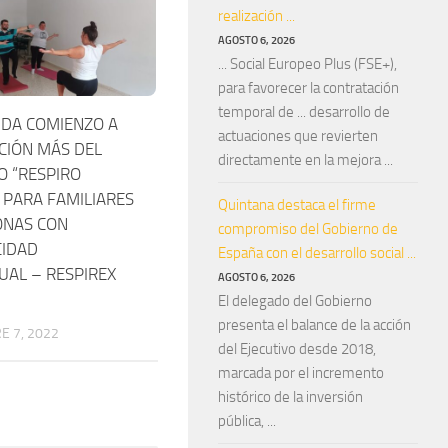
realización ...
AGOSTO 6, 2026
... Social Europeo Plus (FSE+),
para favorecer la contratación
temporal de ... desarrollo de
 DA COMIENZO A
actuaciones que revierten
CIÓN MÁS DEL
directamente en la mejora ...
O “RESPIRO
 PARA FAMILIARES
Quintana destaca el firme
ONAS CON
compromiso del Gobierno de
CIDAD
España con el desarrollo social ...
UAL – RESPIREX
AGOSTO 6, 2026
El delegado del Gobierno
presenta el balance de la acción
E 7, 2022
del Ejecutivo desde 2018,
marcada por el incremento
histórico de la inversión
pública, ...