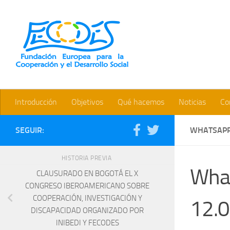
Saltar al contenido
Bienvenidos a la web de la 
Introducción
Objetivos
Qué hacemos
Noticias
Co
SEGUIR:
WHATSAPP 
HISTORIA PREVIA
Wha
CLAUSURADO EN BOGOTÁ EL X
CONGRESO IBEROAMERICANO SOBRE
COOPERACIÓN, INVESTIGACIÓN Y
12.0
DISCAPACIDAD ORGANIZADO POR
INIBEDI Y FECODES