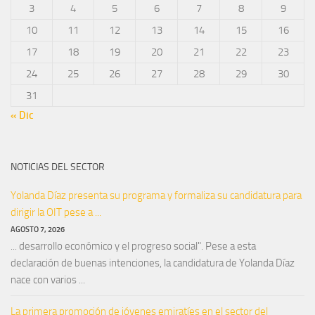
3
4
5
6
7
8
9
10
11
12
13
14
15
16
17
18
19
20
21
22
23
24
25
26
27
28
29
30
31
« Dic
NOTICIAS DEL SECTOR
Yolanda Díaz presenta su programa y formaliza su candidatura para
dirigir la OIT pese a ...
AGOSTO 7, 2026
... desarrollo económico y el progreso social". Pese a esta
declaración de buenas intenciones, la candidatura de Yolanda Díaz
nace con varios ...
La primera promoción de jóvenes emiratíes en el sector del