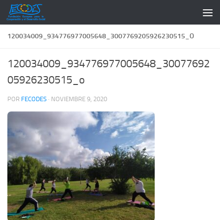
Saltar al contenido
120034009_934776977005648_3007769205926230515_O
120034009_934776977005648_30077692
05926230515_o
POR
FECODES
·
NOVIEMBRE 9, 2020