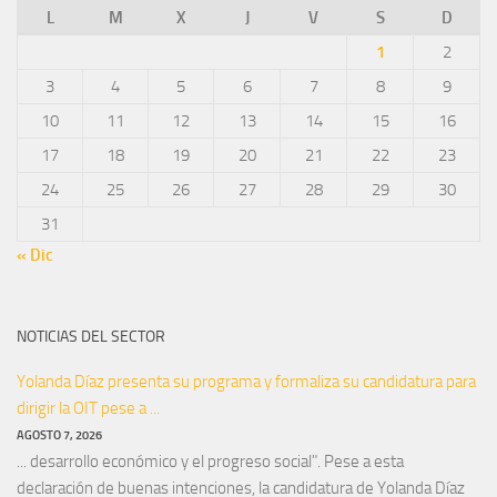
L
M
X
J
V
S
D
1
2
3
4
5
6
7
8
9
10
11
12
13
14
15
16
17
18
19
20
21
22
23
24
25
26
27
28
29
30
31
« Dic
NOTICIAS DEL SECTOR
Yolanda Díaz presenta su programa y formaliza su candidatura para
dirigir la OIT pese a ...
AGOSTO 7, 2026
... desarrollo económico y el progreso social". Pese a esta
declaración de buenas intenciones, la candidatura de Yolanda Díaz