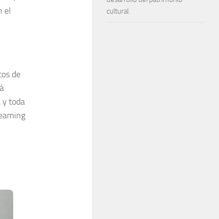
 el
cultural.
tos de
rá
 y toda
treaming