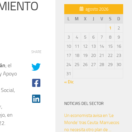
AMIENTO
agosto 2026
L
M
X
J
V
S
D
1
2
3
4
5
6
7
8
9
10
11
12
13
14
15
16
SHARE
17
18
19
20
21
22
23
24
25
26
27
28
29
30
rán
; el
 y Apoyo
31
« Dic
Social,
NOTICIAS DEL SECTOR
r,
jo, en
Un economista avisa en 'Le
22.
Monde' tras Ceuta: Marruecos
no necesita otro plan de ...