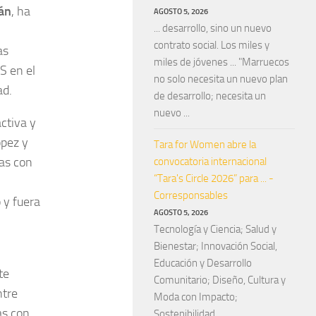
án
, ha
AGOSTO 5, 2026
... desarrollo, sino un nuevo
contrato social. Los miles y
as
miles de jóvenes ... "Marruecos
S en el
no solo necesita un nuevo plan
ad.
de desarrollo; necesita un
nuevo ...
activa y
ópez y
Tara for Women abre la
ias con
convocatoria internacional
“Tara's Circle 2026” para ... -
Corresponsables
o y fuera
AGOSTO 5, 2026
Tecnología y Ciencia; Salud y
Bienestar; Innovación Social,
l
Educación y Desarrollo
te
Comunitario; Diseño, Cultura y
ntre
Moda con Impacto;
as con
Sostenibilidad, ...