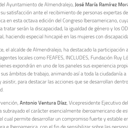
 del Ayuntamiento de Almendralejo,
José María Ramírez Mor
su satisfacción ante el recibimiento de personas expertas de
ca en esta octava edición del Congreso Iberoamericano, cuy
a tratar serán la discapacidad, la igualdad de género y los OD
al, haciendo especial hincapié en las mujeres con discapacid
te, el alcalde de Almendralejo, ha destacado la participación 
e agentes locales como FEAFES, INCLUDES, Fundación Ruy L
uienes expondrán en uno de los paneles sus experiencia prop
 sus ámbitos de trabajo, animando así a toda la ciudadanía a
 y asistir, para destacar las acciones que se desarrollan dentr
d.
rvención,
Antonio Ventura Díaz
, Vicepresidente Ejecutivo de
a subrayado el carácter esencialmente iberoamericano de es
el cual permite desarrollar un compromiso fuerte y estable e
a e Iberoamerica, con el fin de sensibilizar sobre las person