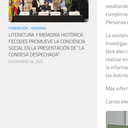
resaltando
cumplimien
Personas 
FUNDACIÓN
/
GENERAL
LITERATURA Y MEMORIA HISTÓRICA:
La asisten
FECODES PROMUEVE LA CONCIENCIA
Investigac
SOCIAL EN LA PRESENTACIÓN DE “LA
libre elec
CONDESA DESPECHADA”
realizar e
NOVIEMBRE 28, 2025
la informa
las distint
Más inform
Correo ele