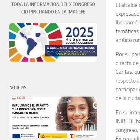
El alcalde
TODA LA INFORMACION DEL X CONGRESO
CID PINCHANDO EN LA IMAGEN:
expresado 
Iberoaméri
temáticas 
ámbito rur
Por su par
directa d
Cáritas, q
respecto a
NOTICIAS
participar
de la ciuda
En su inte
INIBEDI, h
congreso, 
Extremadur