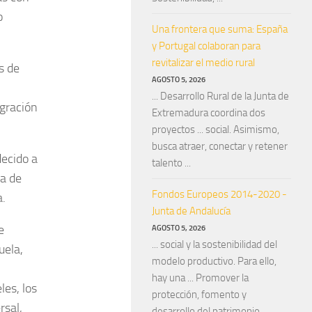
o
Una frontera que suma: España
y Portugal colaboran para
revitalizar el medio rural
s de
AGOSTO 5, 2026
... Desarrollo Rural de la Junta de
egración
Extremadura coordina dos
proyectos ... social. Asimismo,
busca atraer, conectar y retener
decido a
talento ...
ña de
Fondos Europeos 2014-2020 -
a.
Junta de Andalucía
e
AGOSTO 5, 2026
... social y la sostenibilidad del
uela,
modelo productivo. Para ello,
hay una ... Promover la
les, los
protección, fomento y
rsal,
desarrollo del patrimonio