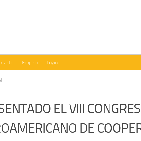
Fundación Europea para la Cooperación y el Desarollo Social
ntacto
Empleo
Login
N
SENTADO EL VIII CONGRE
ROAMERICANO DE COOPER