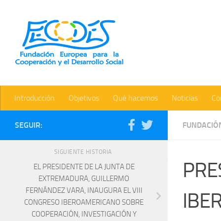
Saltar al contenido
Bienvenidos a la web de la 
Introducción
Objetivos
Qué hacemos
Noticias
Co
SEGUIR:
FUNDACIÓ
SIGUIENTE HISTORIA
PRE
EL PRESIDENTE DE LA JUNTA DE
EXTREMADURA, GUILLERMO
FERNÁNDEZ VARA, INAUGURA EL VIII
IBE
CONGRESO IBEROAMERICANO SOBRE
COOPERACIÓN, INVESTIGACIÓN Y