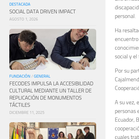
DESTACADA
discapacid
SOCIAL DATA DRIVEN IMPACT
personal.
AGOSTO 1, 2026
Ha resalta
encuentro 
conocimien
social y el
Por su pa
FUNDACIÓN
/
GENERAL
Cajalmendr
FECODES IMPULSA LA ACCESIBILIDAD
Cooperació
CULTURAL MEDIANTE UN TALLER DE
REPLICACIÓN DE MONUMENTOS
A su vez, 
TÁCTILES
personas e
DICIEMBRE 11, 2025
Ecuador, B
cooperació
cuales tra