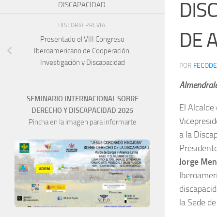
DIS
DISCAPACIDAD.
HISTORIA PREVIA
DE 
Presentado el VIII Congreso
Iberoamericano de Cooperación,
Investigación y Discapacidad
POR
FECODE
Almendrale
SEMINARIO INTERNACIONAL SOBRE
El Alcalde
DERECHO Y DISCAPACIDAD 2025
Vicepresid
Pincha en la imagen para informarte
a la Disca
Presidente
Jorge Men
Iberoameri
discapacid
la Sede de