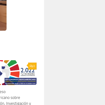
0
reso
icano sobre
ón, Investigación y