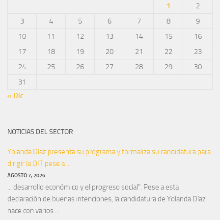
1
2
3
4
5
6
7
8
9
10
11
12
13
14
15
16
17
18
19
20
21
22
23
24
25
26
27
28
29
30
31
« Dic
NOTICIAS DEL SECTOR
Yolanda Díaz presenta su programa y formaliza su candidatura para
dirigir la OIT pese a ...
AGOSTO 7, 2026
... desarrollo económico y el progreso social". Pese a esta
declaración de buenas intenciones, la candidatura de Yolanda Díaz
nace con varios ...