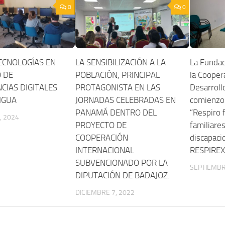
0
0
ECNOLOGÍAS EN
LA SENSIBILIZACIÓN A LA
La Fundac
 DE
POBLACIÓN, PRINCIPAL
la Coopera
CIAS DIGITALES
PROTAGONISTA EN LAS
Desarrollo
IGUA
JORNADAS CELEBRADAS EN
comienzo 
PANAMÁ DENTRO DEL
“Respiro f
, 2024
PROYECTO DE
familiare
COOPERACIÓN
discapaci
INTERNACIONAL
RESPIREX
SUBVENCIONADO POR LA
SEPTIEMBR
DIPUTACIÓN DE BADAJOZ.
DICIEMBRE 7, 2022