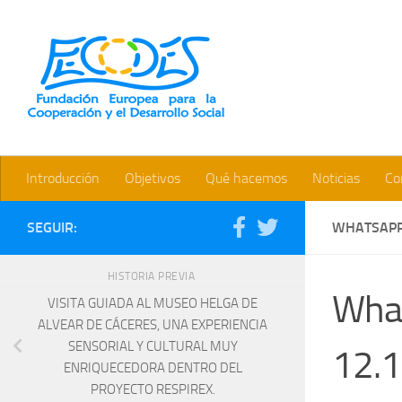
Saltar al contenido
Bienvenidos a la web de la 
Introducción
Objetivos
Qué hacemos
Noticias
Co
SEGUIR:
WHATSAPP 
HISTORIA PREVIA
Wha
VISITA GUIADA AL MUSEO HELGA DE
ALVEAR DE CÁCERES, UNA EXPERIENCIA
SENSORIAL Y CULTURAL MUY
12.1
ENRIQUECEDORA DENTRO DEL
PROYECTO RESPIREX.