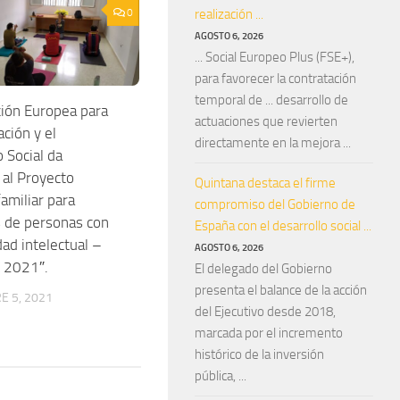
0
realización ...
AGOSTO 6, 2026
... Social Europeo Plus (FSE+),
para favorecer la contratación
temporal de ... desarrollo de
ión Europea para
actuaciones que revierten
ción y el
directamente en la mejora ...
 Social da
al Proyecto
Quintana destaca el firme
amiliar para
compromiso del Gobierno de
s de personas con
España con el desarrollo social ...
dad intelectual –
AGOSTO 6, 2026
 2021″.
El delegado del Gobierno
presenta el balance de la acción
E 5, 2021
del Ejecutivo desde 2018,
marcada por el incremento
histórico de la inversión
pública, ...