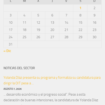
L
M
X
J
V
S
D
1
2
3
4
5
6
7
8
9
10
11
12
13
14
15
16
17
18
19
20
21
22
23
24
25
26
27
28
29
30
31
« Dic
NOTICIAS DEL SECTOR
Yolanda Díaz presenta su programa y formaliza su candidatura para
dirigir la OIT pese a ...
AGOSTO 7, 2026
... desarrollo económico y el progreso social". Pese a esta
declaración de buenas intenciones, la candidatura de Yolanda Díaz