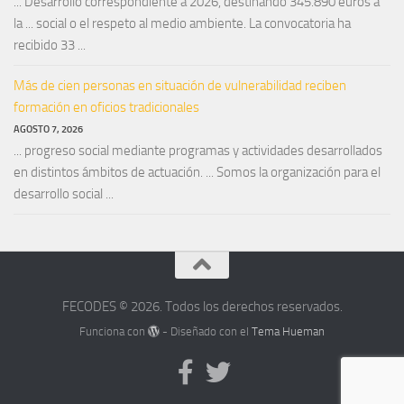
... Desarrollo correspondiente a 2026, destinando 345.890 euros a
la ... social o el respeto al medio ambiente. La convocatoria ha
recibido 33 ...
Más de cien personas en situación de vulnerabilidad reciben
formación en oficios tradicionales
AGOSTO 7, 2026
... progreso social mediante programas y actividades desarrollados
en distintos ámbitos de actuación. ... Somos la organización para el
desarrollo social ...
FECODES © 2026. Todos los derechos reservados.
Funciona con
- Diseñado con el
Tema Hueman