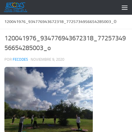
Saltar al contenido
120041976_934776943672318_7725734956654285003_O
120041976_934776943672318_77257349
56654285003_o
POR
FECODES
·
NOVIEMBRE 9, 2020