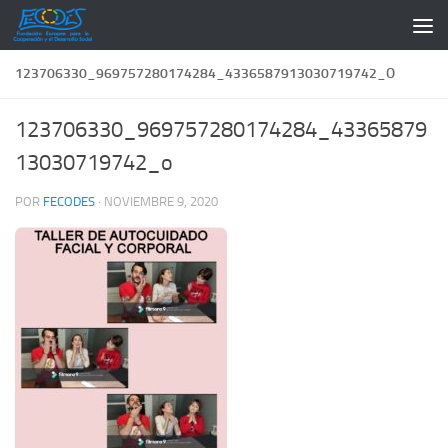
Saltar al contenido
123706330_969757280174284_4336587913030719742_O
123706330_969757280174284_43365879
13030719742_o
POR
FECODES
·
NOVIEMBRE 9, 2020