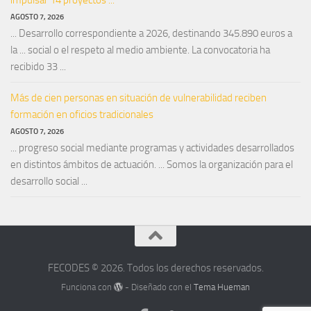
AGOSTO 7, 2026
... Desarrollo correspondiente a 2026, destinando 345.890 euros a
la ... social o el respeto al medio ambiente. La convocatoria ha
recibido 33 ...
Más de cien personas en situación de vulnerabilidad reciben
formación en oficios tradicionales
AGOSTO 7, 2026
... progreso social mediante programas y actividades desarrollados
en distintos ámbitos de actuación. ... Somos la organización para el
desarrollo social ...
FECODES © 2026. Todos los derechos reservados.
Funciona con
- Diseñado con el
Tema Hueman