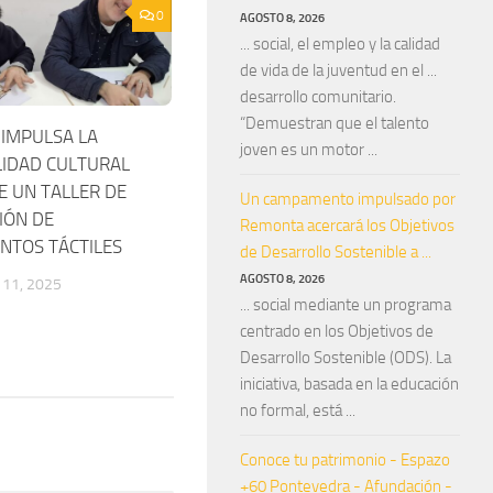
0
AGOSTO 8, 2026
... social, el empleo y la calidad
de vida de la juventud en el ...
desarrollo comunitario.
“Demuestran que el talento
 IMPULSA LA
joven es un motor ...
LIDAD CULTURAL
E UN TALLER DE
Un campamento impulsado por
IÓN DE
Remonta acercará los Objetivos
TOS TÁCTILES
de Desarrollo Sostenible a ...
AGOSTO 8, 2026
11, 2025
... social mediante un programa
centrado en los Objetivos de
Desarrollo Sostenible (ODS). La
iniciativa, basada en la educación
no formal, está ...
Conoce tu patrimonio - Espazo
+60 Pontevedra - Afundación -