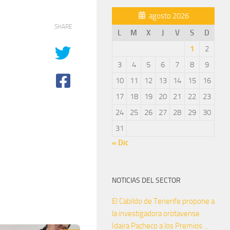
agosto 2026
SHARE
L
M
X
J
V
S
D
1
2
3
4
5
6
7
8
9
10
11
12
13
14
15
16
17
18
19
20
21
22
23
24
25
26
27
28
29
30
31
« Dic
NOTICIAS DEL SECTOR
El Cabildo de Tenerife propone a
la investigadora orotavense
Idaira Pacheco a los Premios ...