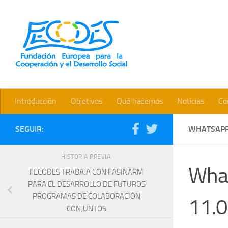
Saltar al contenido
Bienvenidos a la web de la 
Introducción
Objetivos
Qué hacemos
Noticias
Co
SEGUIR:
WHATSAPP 
HISTORIA PREVIA
Wha
FECODES TRABAJA CON FASINARM
PARA EL DESARROLLO DE FUTUROS
PROGRAMAS DE COLABORACIÓN
11.0
CONJUNTOS