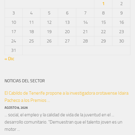
1
2
3
4
5
6
7
8
9
10
11
12
13
14
15
16
17
18
19
20
21
22
23
24
25
26
27
28
29
30
31
« Dic
NOTICIAS DEL SECTOR
El Cabildo de Tenerife propone a la investigadora orotavense Idaira
Pacheco a los Premios ...
AGOSTO 8, 2026
... social, el empleo y la calidad de vida de la juventud en el ...
desarrollo comunitario. “Demuestran que el talento joven es un
motor ...