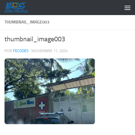
Saltar al contenido
THUMBNAIL_IMAGE003
thumbnail_image003
POR
FECODES
·
NOVIEMBRE 11, 2024