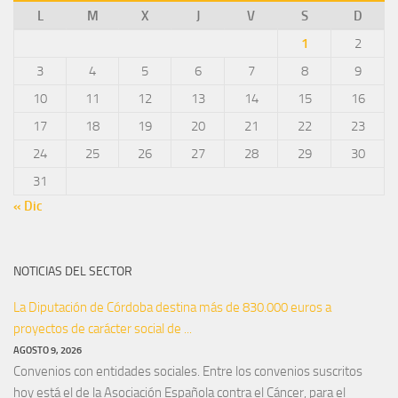
L
M
X
J
V
S
D
1
2
3
4
5
6
7
8
9
10
11
12
13
14
15
16
17
18
19
20
21
22
23
24
25
26
27
28
29
30
31
« Dic
NOTICIAS DEL SECTOR
La Diputación de Córdoba destina más de 830.000 euros a
proyectos de carácter social de ...
AGOSTO 9, 2026
Convenios con entidades sociales. Entre los convenios suscritos
hoy está el de la Asociación Española contra el Cáncer, para el