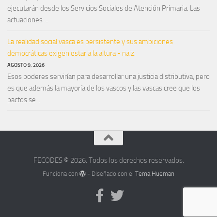
ejecutarán desde los Servicios Sociales de Atención Primaria. Las
actuaciones ...
La realidad social vasca es persistente y sus ambiciones
democráticas exigen estar a la altura - naiz:
AGOSTO 9, 2026
Esos poderes servirían para desarrollar una justicia distributiva, pero
es que además la mayoría de los vascos y las vascas cree que los
pactos se ...
FECODES © 2026. Todos los derechos reservados.
Funciona con
- Diseñado con el
Tema Hueman