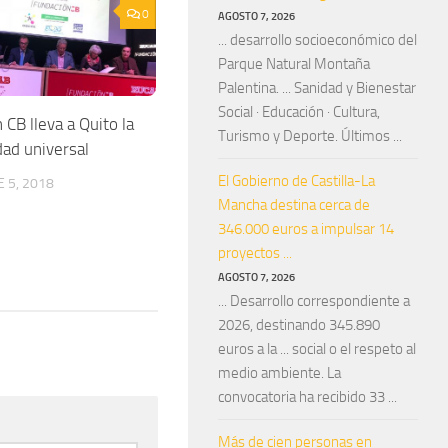
0
AGOSTO 7, 2026
... desarrollo socioeconómico del
Parque Natural Montaña
Palentina. ... Sanidad y Bienestar
Social · Educación · Cultura,
CB lleva a Quito la
Turismo y Deporte. Últimos ...
dad universal
El Gobierno de Castilla-La
 5, 2018
Mancha destina cerca de
346.000 euros a impulsar 14
proyectos ...
AGOSTO 7, 2026
... Desarrollo correspondiente a
2026, destinando 345.890
euros a la ... social o el respeto al
medio ambiente. La
convocatoria ha recibido 33 ...
Más de cien personas en