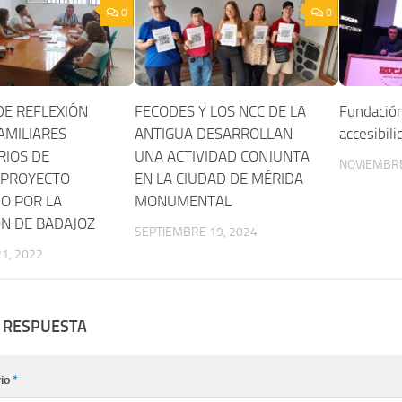
0
0
DE REFLEXIÓN
FECODES Y LOS NCC DE LA
Fundación 
AMILIARES
ANTIGUA DESARROLLAN
accesibili
RIOS DE
UNA ACTIVIDAD CONJUNTA
NOVIEMBRE
 PROYECTO
EN LA CIUDAD DE MÉRIDA
O POR LA
MONUMENTAL
ÓN DE BADAJOZ
SEPTIEMBRE 19, 2024
1, 2022
 RESPUESTA
io
*