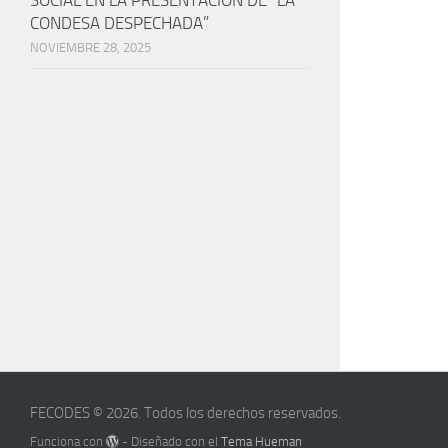
SOCIAL EN LA PRESENTACIÓN DE “LA
CONDESA DESPECHADA”
NOVIEMBRE 28, 2025
FECODES © 2026. Todos los derechos reservados.
Funciona con
- Diseñado con el
Tema Hueman