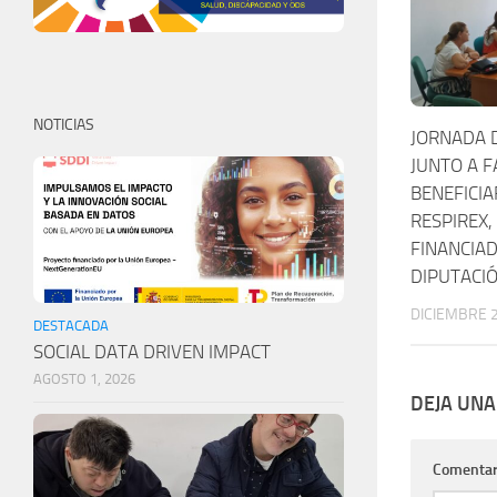
NOTICIAS
JORNADA 
JUNTO A F
BENEFICIA
RESPIREX,
FINANCIAD
DIPUTACI
DICIEMBRE 2
DESTACADA
SOCIAL DATA DRIVEN IMPACT
AGOSTO 1, 2026
DEJA UNA
Comentar