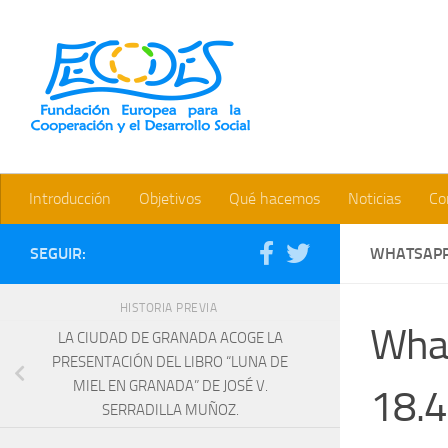
Saltar al contenido
Bienvenidos a la web de la 
Introducción
Objetivos
Qué hacemos
Noticias
Co
SEGUIR:
WHATSAPP 
HISTORIA PREVIA
Wha
LA CIUDAD DE GRANADA ACOGE LA
PRESENTACIÓN DEL LIBRO “LUNA DE
MIEL EN GRANADA” DE JOSÉ V.
18.4
SERRADILLA MUÑOZ.