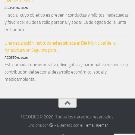
jóvenes de diez ...
AGOSTO 6, 2026
... social, cuyo objetivo es prevenir conductas y hábitos inadecuadas
y favorecer su desarrollo personal y social. La delegada de la Junta
en Cuenca ...
Una declaración institucional establece el Día Municipal de la
Agricultura en Sagunto para ...
AGOSTO 6, 2026
Esta jornada conmemorativa, divulgativa y participativa reconoce la
contribución del sector al desarrollo económico, social y
medioambiental.
FECODES © 2026. Todos los derechos reservados.
Funciona con
- Diseñado con el
Tema Hueman