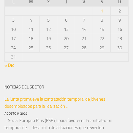
L
M
X
J
V
S
D
1
2
3
4
5
6
7
8
9
10
11
12
13
14
15
16
17
18
19
20
21
22
23
24
25
26
27
28
29
30
31
« Dic
NOTICIAS DEL SECTOR
La Junta promueve la contratación temporal de jóvenes
desempleados para la realización ...
AGOSTO 6, 2026
... Social Europeo Plus (FSE+), para favorecer la contratación
temporal de ... desarrollo de actuaciones que revierten