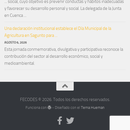
... social, cuyo objetivo es prevenir conductas y hábitos inadecuadas
y favorecer su desarrollo personal y social. La delegada de la Junta
en Cuenca ...
Una declaración institucional establece el Día Municipal de la
Agricultura en Sagunto para ...
AGOSTO 6, 2026
Esta jornada conmemorativa, divulgativa y participativa reconoce la
contribución del sector al desarrollo económico, social y
medioambiental.
FECODES © 2026. Todos los derechos reservados.
Funciona con
- Diseñado con el
Tema Hueman