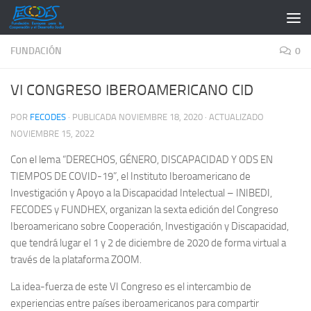
Saltar al contenido
FUNDACIÓN
0
VI CONGRESO IBEROAMERICANO CID
POR
FECODES
· PUBLICADA
NOVIEMBRE 18, 2020
· ACTUALIZADO
NOVIEMBRE 15, 2022
Con el lema “DERECHOS, GÉNERO, DISCAPACIDAD Y ODS EN
TIEMPOS DE COVID-19”, el Instituto Iberoamericano de
Investigación y Apoyo a la Discapacidad Intelectual – INIBEDI,
FECODES y FUNDHEX, organizan la sexta edición del Congreso
Iberoamericano sobre Cooperación, Investigación y Discapacidad,
que tendrá lugar el 1 y 2 de diciembre de 2020 de forma virtual a
través de la plataforma ZOOM.
La idea-fuerza de este VI Congreso es el intercambio de
experiencias entre países iberoamericanos para compartir