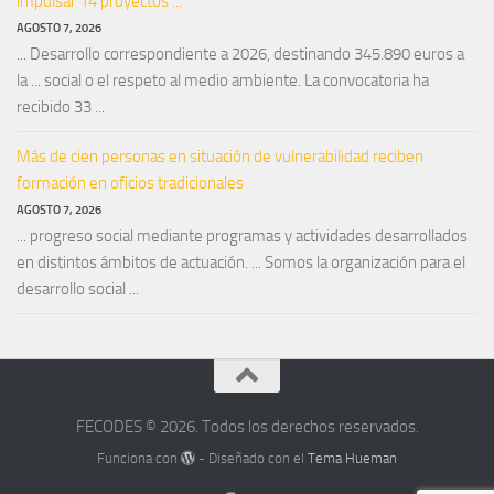
impulsar 14 proyectos ...
AGOSTO 7, 2026
... Desarrollo correspondiente a 2026, destinando 345.890 euros a
la ... social o el respeto al medio ambiente. La convocatoria ha
recibido 33 ...
Más de cien personas en situación de vulnerabilidad reciben
formación en oficios tradicionales
AGOSTO 7, 2026
... progreso social mediante programas y actividades desarrollados
en distintos ámbitos de actuación. ... Somos la organización para el
desarrollo social ...
FECODES © 2026. Todos los derechos reservados.
Funciona con
- Diseñado con el
Tema Hueman